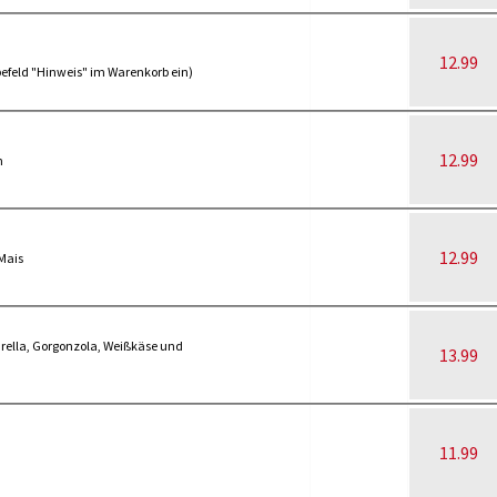
12.99
abefeld "Hinweis" im Warenkorb ein)
12.99
n
12.99
Mais
rella, Gorgonzola, Weißkäse und
13.99
11.99