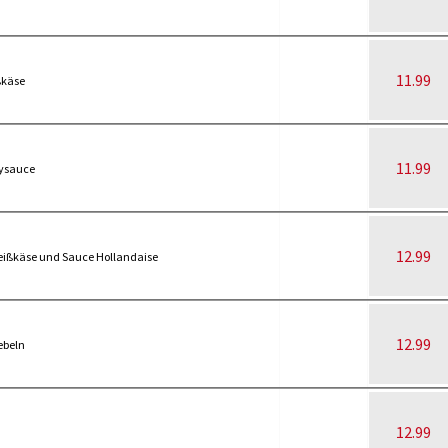
11.99
ßkäse
11.99
rysauce
12.99
eißkäse und Sauce Hollandaise
12.99
ebeln
12.99