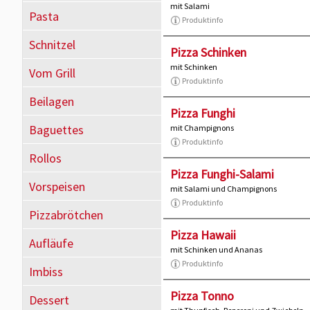
mit Salami
Pasta
Produktinfo
Schnitzel
Pizza Schinken
mit Schinken
Vom Grill
Produktinfo
Beilagen
Pizza Funghi
Baguettes
mit Champignons
Produktinfo
Rollos
Pizza Funghi-Salami
Vorspeisen
mit Salami und Champignons
Produktinfo
Pizzabrötchen
Pizza Hawaii
Aufläufe
mit Schinken und Ananas
Produktinfo
Imbiss
Pizza Tonno
Dessert