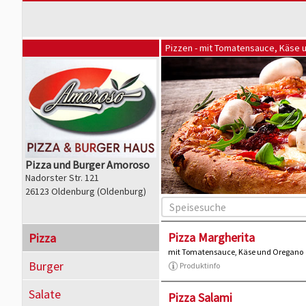
Pizzen - mit Tomatensauce, Käse
Pizza und Burger Amoroso
Nadorster Str. 121
26123 Oldenburg (Oldenburg)
Pizza Margherita
Pizza
mit Tomatensauce, Käse und Oregano
Burger
Produktinfo
Salate
Pizza Salami