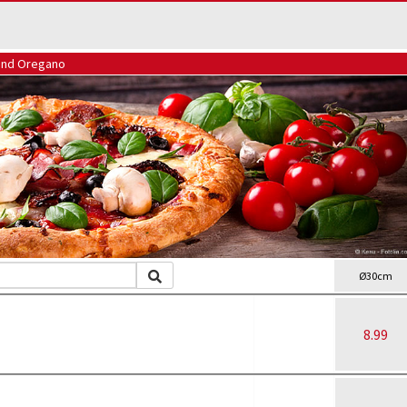
 und Oregano
Ø30cm
8.99